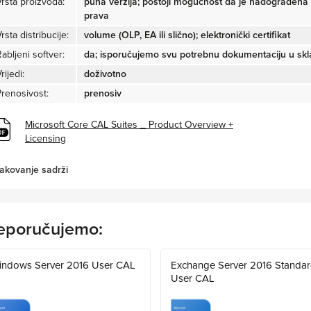
Vrsta proizvoda:
puna verzija; postoji mogućnost da je nadograđena
prava
rsta distribucije:
volume (OLP, EA ili slično); elektronički certifikat
abljeni softver:
da; isporučujemo svu potrebnu dokumentaciju u sk
rijedi:
doživotno
Prenosivost:
prenosiv
Microsoft Core CAL Suites _ Product Overview +
Licensing
akovanje sadrži
eporučujemo:
indows Server 2016 User CAL
Exchange Server 2016 Standa
User CAL