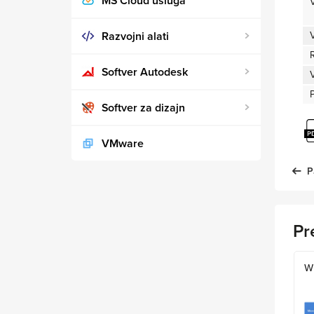
MS Cloud usluga
V
Razvojni alati
R
Softver Autodesk
V
Softver za dizajn
VMware
P
Pr
W