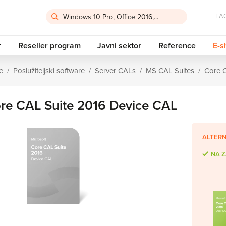
FA
Reseller program
Javni sektor
Reference
E-s
e
Poslužiteljski software
Server CALs
MS CAL Suites
Core 
re CAL Suite 2016 Device CAL
ALTERN
NA Z