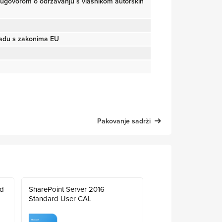
 ugovorom o održavanju s vlasnikom autorskih
ladu s zakonima EU
Pakovanje sadrži
rd
SharePoint Server 2016
Standard User CAL